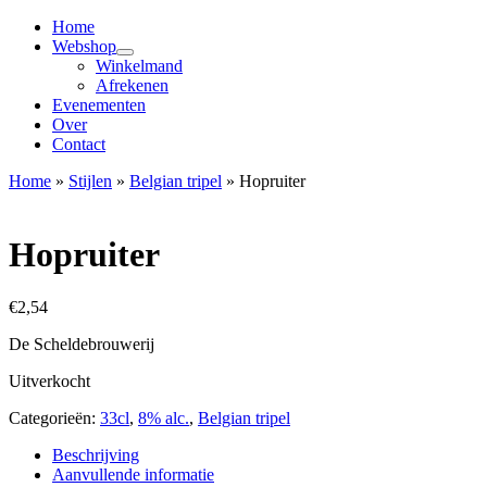
Home
Webshop
Winkelmand
Afrekenen
Evenementen
Over
Contact
Home
»
Stijlen
»
Belgian tripel
»
Hopruiter
Hopruiter
€
2,54
De Scheldebrouwerij
Uitverkocht
Categorieën:
33cl
,
8% alc.
,
Belgian tripel
Beschrijving
Aanvullende informatie